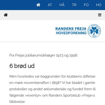
AT
HÅ
TR
FO
HO
Fra Frejas jubilæumsårbøger 1973 og 1998:
6 brød ud
Men hvorledes var baggrunden for klubbens stiftelse
en mørk novemberaften i 1898? Vi har bladet i gamle
protokoller og andet arkivmateriale og fundet frem til
følgende »eventyr« om Randers Sportsklub »Freja«s
tilblivelse: