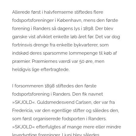
Allerede først i halvfemserne stiftedes flere
fodsportsforeninger i København, mens den første
forening i Randers så dagens lys i 1898. Der blev
ganske vist afviklet enkelte løb året før. Det var dog
fortrinsvis drenge fra enkelte bykvarterer, som
indskød deres sparsomme lommepenge til køb af
præmier. Præmiernes værdi var 50 øre, men
heldigvis lige eftertragtede.
I forsommeren 1898 stiftedes den første
fodsportsforening i Randers. Den fik navnet
»SKJOLD«. Guldsmedesvend Carlsen, der var fra
Fredericia, var den egentlige stifter og således den,
som først organiserede fodsporten i Randers.
»SKJOLD« efterfulgtes af mange mere eller mindre
levedygtige foreninger. I juni blev således