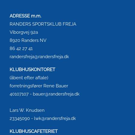
ADRESSE m.m.
RANDERS SPORTSKLUB FREJA
Viborgvej 92a
8920 Randers NV
86 42 27 41
randersfreja@randersfreja.dk
KLUBHUSKONTORET
(åbent efter aftale)
forretningsfører Rene Bauer
40107107 - bauer@randersfreja.dk
Lars W. Knudsen
23345090 - lwk@randersfreja.dk
KLUBHUSCAFETERIET