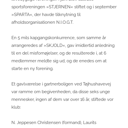
sportsforeningen »STJERNEN« stiftet og i september
»SPARTA«, der havde tilknytning til
afholdsorganisationen N.I.O.G.T.
En 5 mils kapgangskonkurrence, som samme år
arrangeredes af »SKJOLD«, gav imidlertid anledning
til en del misfornøjelser, og de resulterede i, at 6
medlemmer meldte sig ud, og de enedes om at
starte en ny forening.
Et gavlværelse i gartnerboligen ved Tøjhushavevej
var ramme om begivenheden, da disse seks unge
mennesker, ingen af dem var over 16 år, stiftede vor
klub:
N. Jeppesen Christensen (formand), Laurits