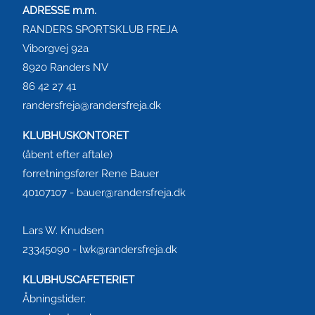
ADRESSE m.m.
RANDERS SPORTSKLUB FREJA
Viborgvej 92a
8920 Randers NV
86 42 27 41
randersfreja@randersfreja.dk
KLUBHUSKONTORET
(åbent efter aftale)
forretningsfører Rene Bauer
40107107 - bauer@randersfreja.dk
Lars W. Knudsen
23345090 - lwk@randersfreja.dk
KLUBHUSCAFETERIET
Åbningstider: