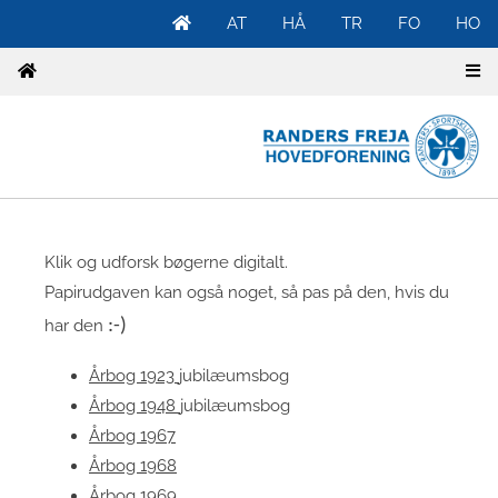
AT
HÅ
TR
FO
HO
Klik og udforsk bøgerne digitalt.
Papirudgaven kan også noget, så pas på den, hvis du
har den
:-)
Årbog 1923
jubilæumsbog
Årbog 1948
jubilæumsbog
Årbog 1967
Årbog 1968
Årbog 1969