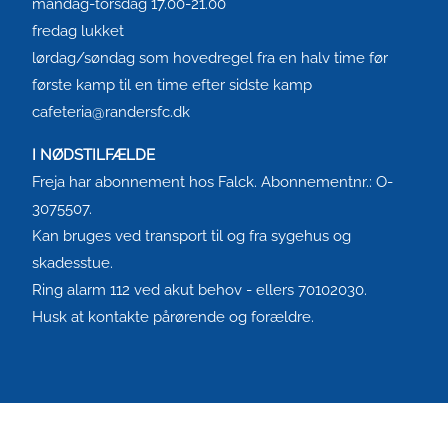
mandag-torsdag 17.00-21.00
fredag lukket
lørdag/søndag som hovedregel fra en halv time før
første kamp til en time efter sidste kamp
cafeteria@randersfc.dk
I NØDSTILFÆLDE
Freja har abonnement hos Falck. Abonnementnr.: O-
3075507.
Kan bruges ved transport til og fra sygehus og
skadesstue.
Ring alarm 112 ved akut behov - ellers 70102030.
Husk at kontakte pårørende og forældre.