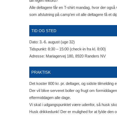
din egen rekord?
Alle deltagere får en T-shirt mandag, hvor der også v
som afslutning på camp’en vil alle deltagere få et di
TID OG STED
Dato: 3.-6. august (uge 32)
Tidspunkt: 8:30 – 15:00 (check-in fra kl. 8:00)
Adresse: Mariagervej 180, 8920 Randers NV
PRAKTISK
Det koster 800 kr. pr. deltager, og sidste tilmelding er 
Der vil blive serveret boller og frugt om formiddage
eftermiddagen alle dage.
Vi skal i udgangspunktet være udenfor, så husk sko, 
Husk drikkedunk! Der er mulighed for at fylde den op