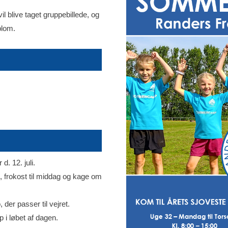
il blive taget gruppebillede, og
plom.
d. 12. juli.
n, frokost til middag og kage om
der passer til vejret.
 i løbet af dagen.