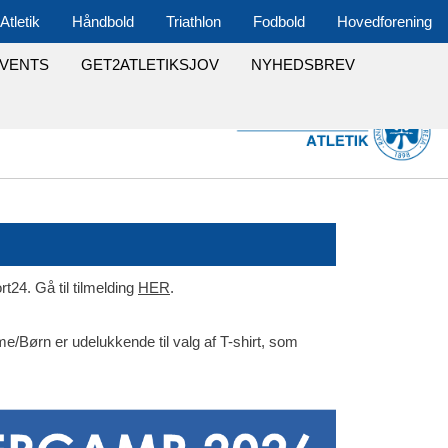
Atletik
Håndbold
Triathlon
Fodbold
Hovedforening
VENTS
GET2ATLETIKSJOV
NYHEDSBREV
t24. Gå til tilmelding
HER
.
/Børn er udelukkende til valg af T-shirt, som