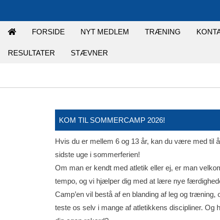
FORSIDE
NYT MEDLEM
TRÆNING
KONT
RESULTATER
STÆVNER
KOM TIL SOMMERCAMP 2026!
Hvis du er mellem 6 og 13 år, kan du være med til 
sidste uge i sommerferien!
Om man er kendt med atletik eller ej, er man velkomm
tempo, og vi hjælper dig med at lære nye færdigheder
Camp’en vil bestå af en blanding af leg og træning, 
teste os selv i mange af atletikkens discipliner. 