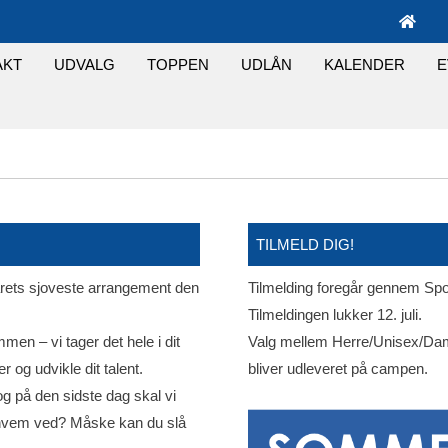
AKT
UDVALG
TOPPEN
UDLÅN
KALENDER
E
TILMELD DIG!
årets sjoveste arrangement den
Tilmelding foregår gennem Spor
Tilmeldingen lukker 12. juli.
en – vi tager det hele i dit
Valg mellem Herre/Unisex/Dame
 og udvikle dit talent.
bliver udleveret på campen.
og på den sidste dag skal vi
Og hvem ved? Måske kan du slå