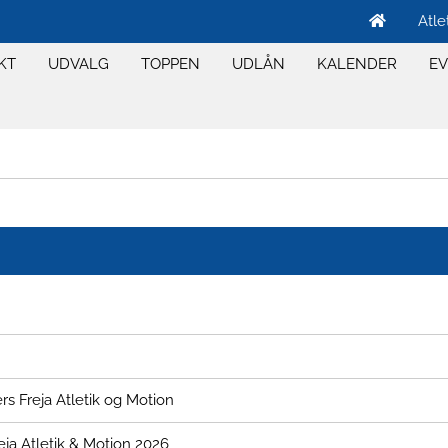
Atle
KT
UDVALG
TOPPEN
UDLÅN
KALENDER
E
 Freja Atletik og Motion
ja Atletik & Motion 2026