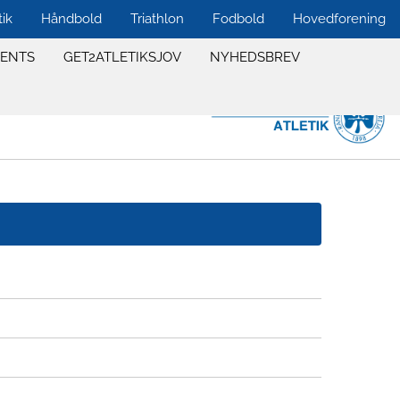
tik
Håndbold
Triathlon
Fodbold
Hovedforening
VENTS
GET2ATLETIKSJOV
NYHEDSBREV