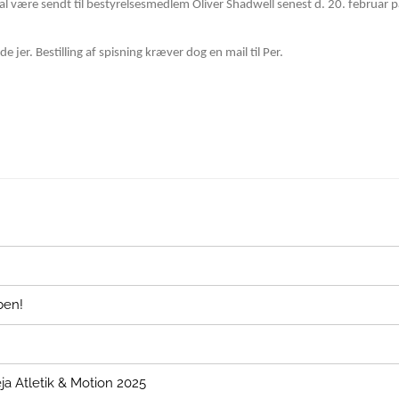
l være sendt til bestyrelsesmedlem Oliver Shadwell senest d. 20. februar 
 jer. Bestilling af spisning kræver dog en mail til Per.
ben!
a Atletik & Motion 2025