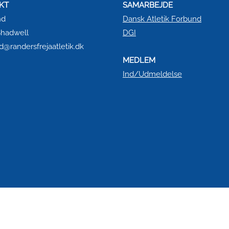
KT
SAMARBEJDE
nd
Dansk Atletik Forbund
 Shadwell
DGI
@randersfrejaatletik.dk
MEDLEM
Ind/Udmeldelse