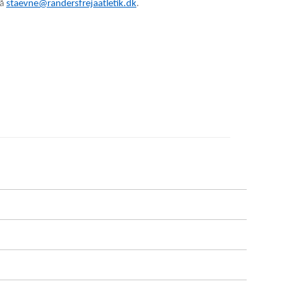
på
staevne@randersfrejaatletik.dk
.