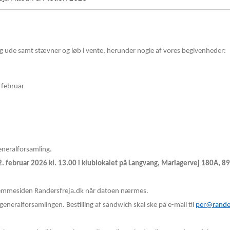
g ude samt stævner og løb i vente, herunder nogle af vores begivenheder:
 februar
neralforsamling.
. februar 2026 kl. 13.00 i klublokalet på Langvang, Mariagervej 180A, 8
 hjemmesiden Randersfreja.dk når datoen nærmes.
eneralforsamlingen. Bestilling af sandwich skal ske på e-mail til
per@rander