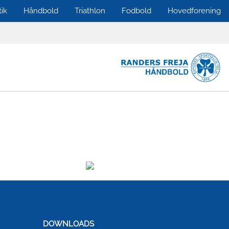
tik
Håndbold
Triathlon
Fodbold
Hovedforening
DOWNLOADS