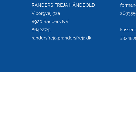
RANDERS FREJA HÅNDBOLD
forman
Viborgvej 92a
269355
8920 Randers NV
86422741
kassere
randersfreja@randersfreja.dk
2334509