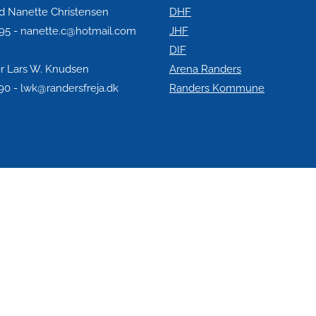
d Nanette Christensen
DHF
95 - nanette.c@hotmail.com
JHF
DIF
r Lars W. Knudsen
Arena Randers
0 - lwk@randersfreja.dk
Randers Kommune