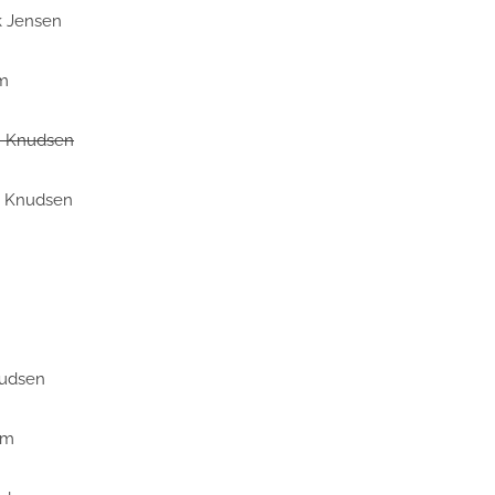
ik Jensen
am
en Knudsen
en Knudsen
nudsen
am