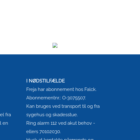
I NØDSTILFÆLDE
Freja har abonnement hos Falck.
Abonnementnr.: O-3075507.
Kan bruges ved transport til og fra
l fra
sygehus og skadesstue.
l en
Ring alarm 112 ved akut behov -
ellers 70102030.