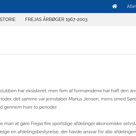
Atle
ISTORIE
FREJAS ÅRBØGER 1967-2003
, klubben har eksisteret, men fem af formændene har haft den ansv
erioder, det samme var jernstøber Marius Jensen, mens smed Søren
 gennem hver to perioder.
e man at gøre Frejas fire sportslige afdelinger økonomiske selvs
lge en afdelingsbestyrelse, der havde ansvar for alle afdelingen