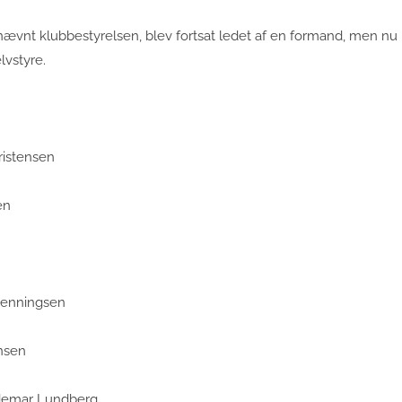
nævnt klubbestyrelsen, blev fortsat ledet af en formand, men nu
lvstyre.
ristensen
en
Henningsen
nsen
ldemar Lundberg