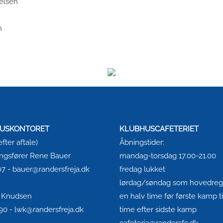
ielsen
n
USKONTORET
KLUBHUSCAFETERIET
fter aftale)
Åbningstider:
ingsfører Rene Bauer
mandag-torsdag 17.00-21.00
7 - bauer@randersfreja.dk
fredag lukket
lørdag/søndag som hovedrege
. Knudsen
en halv time før første kamp ti
0 - lwk@randersfreja.dk
time efter sidste kamp