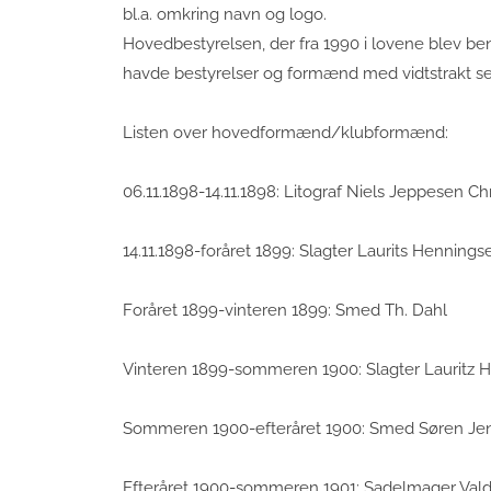
bl.a. omkring navn og logo.
Hovedbestyrelsen, der fra 1990 i lovene blev be
havde bestyrelser og formænd med vidtstrakt se
Listen over hovedformænd/klubformænd:
06.11.1898-14.11.1898: Litograf Niels Jeppesen Ch
14.11.1898-foråret 1899: Slagter Laurits Hennings
Foråret 1899-vinteren 1899: Smed Th. Dahl
Vinteren 1899-sommeren 1900: Slagter Lauritz 
Sommeren 1900-efteråret 1900: Smed Søren Je
Efteråret 1900-sommeren 1901: Sadelmager Va