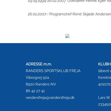
29.09.1994-26.02.2007: Overlærer Henrik Kjær N
26.02.2007-: Programchef René Skjøde Anderse
ADRESSE m.m.
KLUBH
RANDERS SPORTSKLUB FREJA
(åbent e
Viborgvej 92a
forretn
8920 Randers NV
4010710
86 42 27 41
randersfreja@randersfreja.dk
Lars W
2334509