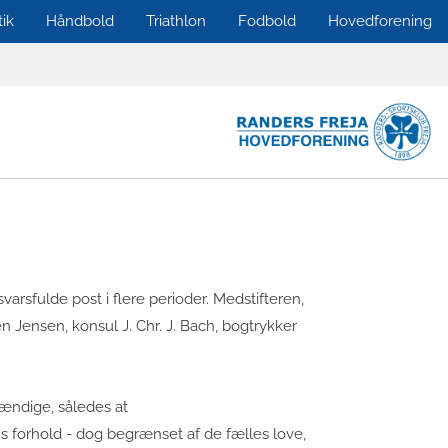
tik
Håndbold
Triathlon
Fodbold
Hovedforening
arsfulde post i flere perioder. Medstifteren,
 Jensen, konsul J. Chr. J. Bach, bogtrykker
tændige, således at
s forhold - dog begrænset af de fælles love,