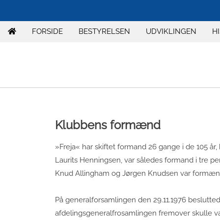
FORSIDE
BESTYRELSEN
UDVIKLINGEN
H
Klubbens formænd
»Freja« har skiftet formand 26 gange i de 105 år
Laurits Henningsen, var således formand i tre p
Knud Allingham og Jørgen Knudsen var formænd
På generalforsamlingen den 29.11.1976 beslutted
afdelingsgeneralfrosamlingen fremover skulle væ